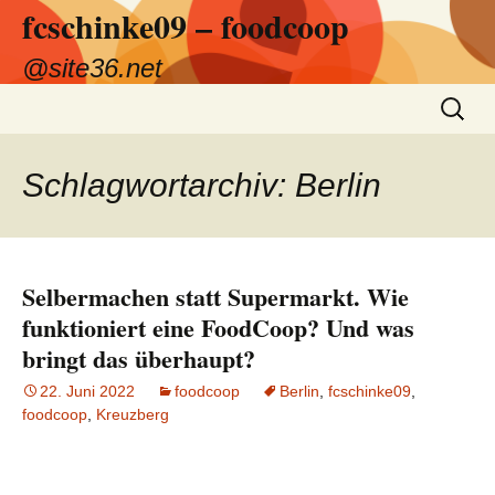
fcschinke09 – foodcoop
Zum
Inhalt
@site36.net
springen
Suchen
nach:
Schlagwortarchiv: Berlin
Selbermachen statt Supermarkt. Wie
funktioniert eine FoodCoop? Und was
bringt das überhaupt?
22. Juni 2022
foodcoop
Berlin
,
fcschinke09
,
foodcoop
,
Kreuzberg